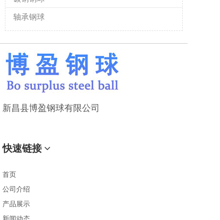
轴承钢球
新昌县博盈钢球有限公司
快速链接
首页
公司介绍
产品展示
新闻动态