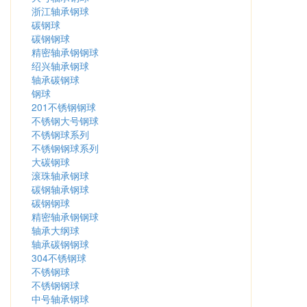
浙江轴承钢球
碳钢球
碳钢钢球
精密轴承钢钢球
绍兴轴承钢球
轴承碳钢球
钢球
201不锈钢钢球
不锈钢大号钢球
不锈钢球系列
不锈钢钢球系列
大碳钢球
滚珠轴承钢球
碳钢轴承钢球
碳钢钢球
精密轴承钢钢球
轴承大纲球
轴承碳钢钢球
304不锈钢球
不锈钢球
不锈钢钢球
中号轴承钢球