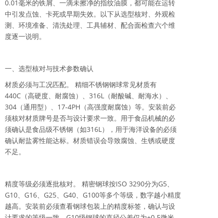
0.01毫米的铁屑、一滴未擦净的指纹油膜，都可能在运转
中引发点蚀、卡死或早期失效。以下从选型核对、外观检
测、环境准备、清洗处理、工具辅材、配合面检查六个维
度逐一说明。
一、选型核对与技术参数确认
材质必须与工况匹配。 精细不锈钢钢球常见材质有
440C（高硬度、耐腐蚀）、316L（耐酸碱、耐海水）、
304（通用型）、17-4PH（高强度耐腐蚀）等。安装前必
须核对材质牌号是否与设计要求一致。用于食品机械的必
须确认是食品级不锈钢（如316L），用于海洋设备的必须
确认耐盐雾性能达标。材质错误会导致腐蚀、生锈或硬度
不足。
精度等级必须逐批核对。 精密钢球按ISO 3290分为G5、
G10、G16、G25、G40、G100等多个等级，数字越小精度
越高。安装前必须查看钢球包装上的精度标签，确认与设
计要求的等级一致。G10级钢球的直径公差仅为±0.5微米