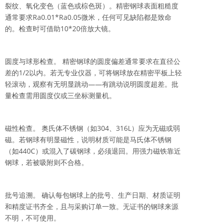
裂纹、氧化变色（蓝色或棕色斑）。精密钢球表面粗糙度
通常要求Ra0.01*Ra0.05微米，任何可见缺陷都是致命
的。检查时可借助10*20倍放大镜。
圆度与球形检查。 精密钢球的圆度偏差通常要求在直径公
差的1/2以内。若无专业仪器，可将钢球放在精密平板上轻
轻滚动，观察有无明显跳动——有跳动说明圆度超差。批
量检查需用圆度仪或三坐标测量机。
磁性检查。 奥氏体不锈钢（如304、316L）应为无磁或弱
磁。若钢球有明显磁性，说明材质可能是马氏体不锈钢
（如440C）或混入了碳钢球，必须退回。用强力磁铁靠近
钢球，若被吸附则不合格。
批号追溯。 确认每包钢球上的批号、生产日期、材质证明
和精度证书齐全，且与采购订单一致。无证书的钢球来源
不明，不可使用。