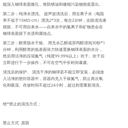
能深入钢球表面微孔，将防锈油和微细污染物彻底震出。
第二步：纯净水漂洗。 超声波清洗后，用去离子水（电阻
率不低于15MΩ·cm）漂洗2*3次，每次2分钟，去除清洗液
残留。不可用自来水——自来水中的氯离子和矿物质会在
钢球表面留下水渍和腐蚀点。
第三步：醇类脱水干燥。 用无水乙醇或异丙醇浸泡30秒*1
分钟，利用醇类的低表面张力快速置换钢球表面的水分，
然后用洁净的压缩氮气（纯度99.99%以上）吹干。吹干后
立即进行下一步操作，不可在空气中长时间暴露。
清洗后的保护。 清洗干净的钢球若不能立即安装，必须放
入洁净的密封容器中，容器内充入干燥氮气，防止再次氧
化和吸湿。存放时间不超过24小时，超过则需重新清洗。
绝*禁止的清洗方式：
禁止方式
原因