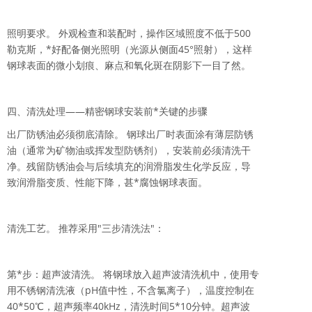
照明要求。 外观检查和装配时，操作区域照度不低于500
勒克斯，*好配备侧光照明（光源从侧面45°照射），这样
钢球表面的微小划痕、麻点和氧化斑在阴影下一目了然。
四、清洗处理——精密钢球安装前*关键的步骤
出厂防锈油必须彻底清除。 钢球出厂时表面涂有薄层防锈
油（通常为矿物油或挥发型防锈剂），安装前必须清洗干
净。残留防锈油会与后续填充的润滑脂发生化学反应，导
致润滑脂变质、性能下降，甚*腐蚀钢球表面。
清洗工艺。 推荐采用"三步清洗法"：
第*步：超声波清洗。 将钢球放入超声波清洗机中，使用专
用不锈钢清洗液（pH值中性，不含氯离子），温度控制在
40*50℃，超声频率40kHz，清洗时间5*10分钟。超声波