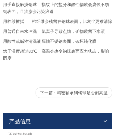
用手直接触摸钢球
指纹上的盐分和酸性物质会腐蚀不锈
钢表面，且油脂会污染滚道
用棉纱擦拭
棉纤维会残留在钢球表面，比灰尘更难清除
用普通自来水冲洗
氯离子导致点蚀，矿物质留下水渍
用酸性或碱性清洗液
腐蚀不锈钢表面，破坏钝化膜
烘干温度超过80℃
高温会改变钢球表面应力状态，影响
圆度
下一篇：
精密轴承钢钢球是否耐高温
产品信息
不锈钢钢球