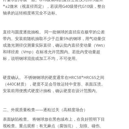
*±2微米（视直径而定），若误用G40级替代G10级，整台
轴承的运转精度将完全不达标。
直径与圆度逐批抽检。 同一批钢球的直径应在极窄的公差
带内。安装前随机抽取不少于总量5%的钢球，用气动量仪
或激光测径仪测量实际直径，确认批内直径变动量（Vws）
和球径差（Vmp）在标准允许范围内。若批内变动量超
标，说明钢球混批或加工不均，不可使用。
硬度确认。 不锈钢钢球的硬度通常在HRC58*HRC65之间
（440C材质），硬度不足会导致运转中变形、表面压溃。
安装前用便携式硬度计抽检，确认硬度在设计范围内。
二、外观质量检查——逐粒过关（高精度场合）
表面缺陷检查。 将钢球放在黑色绒布上，在良好照明下目
视检查。重点观察：有无麻点（腐蚀坑）、划痕、碰伤、