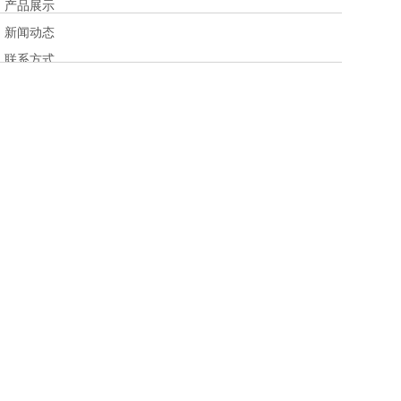
产品展示
新闻动态
联系方式
在线询盘
产品类别
不锈钢钢球
碳钢钢球
轴承钢球
联系我们
地址：浙江省绍兴市新昌县七星街道上礼泉村官宏路3幢1号